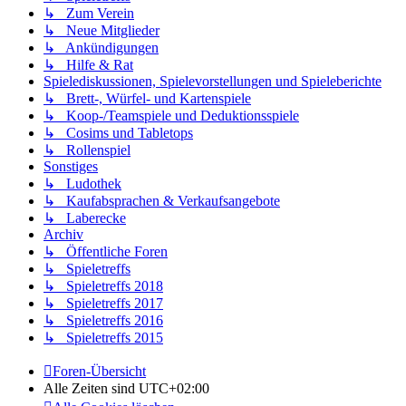
↳ Zum Verein
↳ Neue Mitglieder
↳ Ankündigungen
↳ Hilfe & Rat
Spielediskussionen, Spielevorstellungen und Spieleberichte
↳ Brett-, Würfel- und Kartenspiele
↳ Koop-/Teamspiele und Deduktionsspiele
↳ Cosims und Tabletops
↳ Rollenspiel
Sonstiges
↳ Ludothek
↳ Kaufabsprachen & Verkaufsangebote
↳ Laberecke
Archiv
↳ Öffentliche Foren
↳ Spieletreffs
↳ Spieletreffs 2018
↳ Spieletreffs 2017
↳ Spieletreffs 2016
↳ Spieletreffs 2015
Foren-Übersicht
Alle Zeiten sind
UTC+02:00