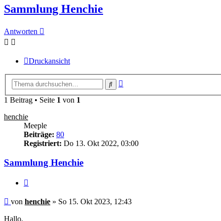
Sammlung Henchie
Antworten
Druckansicht
Erweiterte
Suche
Suche
1 Beitrag • Seite
1
von
1
henchie
Meeple
Beiträge:
80
Registriert:
Do 13. Okt 2022, 03:00
Sammlung Henchie
Zitieren
Beitrag
von
henchie
»
So 15. Okt 2023, 12:43
Hallo,