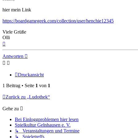
hier mein Link
https://boardgamegeek.com/collection/user/henchie12345
Viele Grüße
Olli
Nach
oben
Antworten
Druckansicht
1 Beitrag • Seite
1
von
1
Zurück zu „Ludothek“
Gehe zu
Bei Einloggproblemen hier lesen
Spielkultur Gelnhausen e. V.
↳ Veranstaltungen und Termine
↳ Spieletreffs