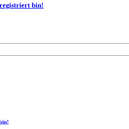
egistriert bin!
bin!