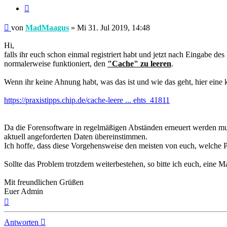
Zitieren
Beitrag
von
MadMaagus
»
Mi 31. Jul 2019, 14:48
Hi,
falls ihr euch schon einmal registriert habt und jetzt nach Eingabe 
normalerweise funktioniert, den
"Cache" zu leeren
.
Wenn ihr keine Ahnung habt, was das ist und wie das geht, hier eine 
https://praxistipps.chip.de/cache-leere ... ehts_41811
Da die Forensoftware in regelmäßigen Abständen erneuert werden mus
aktuell angeforderten Daten übereinstimmen.
Ich hoffe, dass diese Vorgehensweise den meisten von euch, welche P
Sollte das Problem trotzdem weiterbestehen, so bitte ich euch, eine M
Mit freundlichen Grüßen
Euer Admin
Nach
oben
Antworten