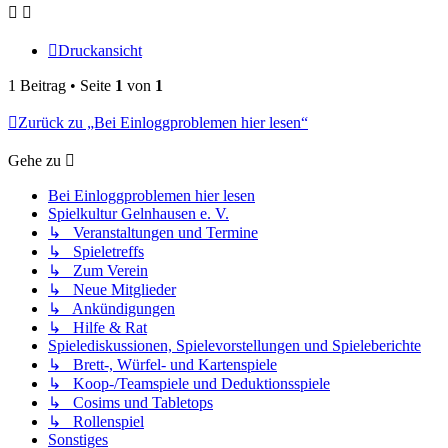
Druckansicht
1 Beitrag • Seite
1
von
1
Zurück zu „Bei Einloggproblemen hier lesen“
Gehe zu
Bei Einloggproblemen hier lesen
Spielkultur Gelnhausen e. V.
↳ Veranstaltungen und Termine
↳ Spieletreffs
↳ Zum Verein
↳ Neue Mitglieder
↳ Ankündigungen
↳ Hilfe & Rat
Spielediskussionen, Spielevorstellungen und Spieleberichte
↳ Brett-, Würfel- und Kartenspiele
↳ Koop-/Teamspiele und Deduktionsspiele
↳ Cosims und Tabletops
↳ Rollenspiel
Sonstiges