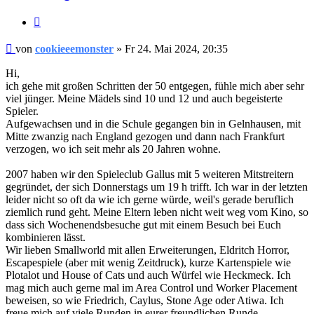
Zitieren
Beitrag
von
cookieeemonster
»
Fr 24. Mai 2024, 20:35
Hi,
ich gehe mit großen Schritten der 50 entgegen, fühle mich aber sehr
viel jünger. Meine Mädels sind 10 und 12 und auch begeisterte
Spieler.
Aufgewachsen und in die Schule gegangen bin in Gelnhausen, mit
Mitte zwanzig nach England gezogen und dann nach Frankfurt
verzogen, wo ich seit mehr als 20 Jahren wohne.
2007 haben wir den Spieleclub Gallus mit 5 weiteren Mitstreitern
gegründet, der sich Donnerstags um 19 h trifft. Ich war in der letzten
leider nicht so oft da wie ich gerne würde, weil's gerade beruflich
ziemlich rund geht. Meine Eltern leben nicht weit weg vom Kino, so
dass sich Wochenendsbesuche gut mit einem Besuch bei Euch
kombinieren lässt.
Wir lieben Smallworld mit allen Erweiterungen, Eldritch Horror,
Escapespiele (aber mit wenig Zeitdruck), kurze Kartenspiele wie
Plotalot und House of Cats und auch Würfel wie Heckmeck. Ich
mag mich auch gerne mal im Area Control und Worker Placement
beweisen, so wie Friedrich, Caylus, Stone Age oder Atiwa. Ich
freue mich auf viele Runden in eurer freundlichen Runde.