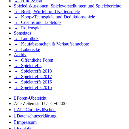
↳ Hilfe & Rat
Spielediskussionen, Spielevorstellungen und Spieleberichte
↳ Brett-, Würfel- und Kartenspiele
↳ Koop-/Teamspiele und Deduktionsspiele
↳ Cosims und Tabletops
↳ Rollenspiel
Sonstiges
↳ Ludothek
↳ Kaufabsprachen & Verkaufsangebote
↳ Laberecke
Archiv
↳ Öffentliche Foren
↳ Spieletreffs
↳ Spieletreffs 2018
↳ Spieletreffs 2017
↳ Spieletreffs 2016
↳ Spieletreffs 2015
Foren-Übersicht
Alle Zeiten sind
UTC+02:00
Alle Cookies löschen
Datenschutzerklärung
Impressum
Kontakt