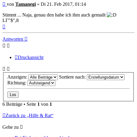
Beitrag
von
Tamanegi
»
Di 21. Feb 2017, 01:14
Stimmt ... Naja, genau den habe ich ihm auch gemailt
LΓ"$",8
Nach
oben
Antworten
Druckansicht
Anzeigen:
Sortiere nach:
Richtung:
6 Beiträge • Seite
1
von
1
Zurück zu „Hilfe & Rat“
Gehe zu