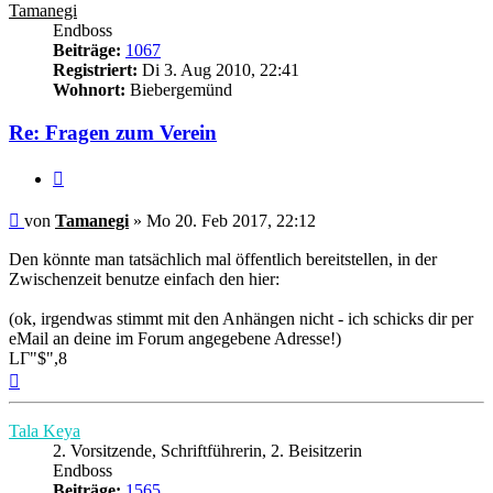
Tamanegi
Endboss
Beiträge:
1067
Registriert:
Di 3. Aug 2010, 22:41
Wohnort:
Biebergemünd
Re: Fragen zum Verein
Zitieren
Beitrag
von
Tamanegi
»
Mo 20. Feb 2017, 22:12
Den könnte man tatsächlich mal öffentlich bereitstellen, in der
Zwischenzeit benutze einfach den hier:
(ok, irgendwas stimmt mit den Anhängen nicht - ich schicks dir per
eMail an deine im Forum angegebene Adresse!)
LΓ"$",8
Nach
oben
Tala Keya
2. Vorsitzende, Schriftführerin, 2. Beisitzerin
Endboss
Beiträge:
1565