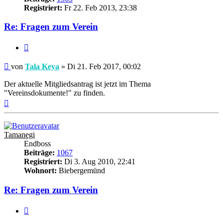
Registriert:
Fr 22. Feb 2013, 23:38
Re: Fragen zum Verein
Zitieren
Beitrag
von
Tala Keya
»
Di 21. Feb 2017, 00:02
Der aktuelle Mitgliedsantrag ist jetzt im Thema
"Vereinsdokumente!" zu finden.
Nach
oben
Tamanegi
Endboss
Beiträge:
1067
Registriert:
Di 3. Aug 2010, 22:41
Wohnort:
Biebergemünd
Re: Fragen zum Verein
Zitieren