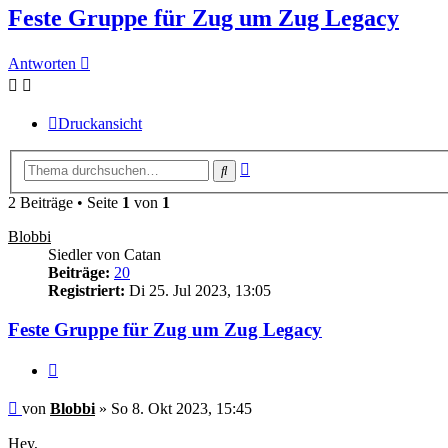
Feste Gruppe für Zug um Zug Legacy
Antworten
Druckansicht
Erweiterte
Suche
Suche
2 Beiträge • Seite
1
von
1
Blobbi
Siedler von Catan
Beiträge:
20
Registriert:
Di 25. Jul 2023, 13:05
Feste Gruppe für Zug um Zug Legacy
Zitieren
Beitrag
von
Blobbi
»
So 8. Okt 2023, 15:45
Hey,