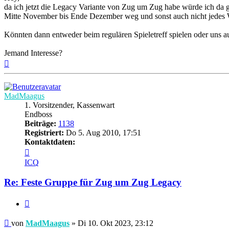
da ich jetzt die Legacy Variante von Zug um Zug habe würde ich da ger
Mitte November bis Ende Dezember weg und sonst auch nicht jedes 
Könnten dann entweder beim regulären Spieletreff spielen oder uns au
Jemand Interesse?
Nach
oben
MadMaagus
1. Vorsitzender, Kassenwart
Endboss
Beiträge:
1138
Registriert:
Do 5. Aug 2010, 17:51
Kontaktdaten:
Kontaktdaten
von
ICQ
MadMaagus
Re: Feste Gruppe für Zug um Zug Legacy
Zitieren
Beitrag
von
MadMaagus
»
Di 10. Okt 2023, 23:12