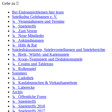
Gehe zu
Bei Einloggproblemen hier lesen
Spielkultur Gelnhausen e. V.
↳ Veranstaltungen und Termine
↳ Spieletreffs
↳ Zum Verein
↳ Neue Mitglieder
↳ Ankündigungen
↳ Hilfe & Rat
Spielediskussionen, Spielevorstellungen und Spieleberichte
↳ Brett-, Würfel- und Kartenspiele
↳ Koop-/Teamspiele und Deduktionsspiele
↳ Cosims und Tabletops
↳ Rollenspiel
Sonstiges
↳ Ludothek
↳ Kaufabsprachen & Verkaufsangebote
↳ Laberecke
Archiv
↳ Öffentliche Foren
↳ Spieletreffs
↳ Spieletreffs 2018
↳ Spieletreffs 2017