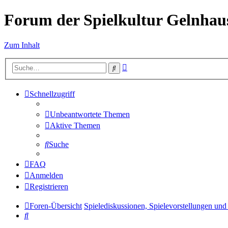
Forum der Spielkultur Gelnhaus
Zum Inhalt
Erweiterte
Suche
Suche
Schnellzugriff
Unbeantwortete Themen
Aktive Themen
Suche
FAQ
Anmelden
Registrieren
Foren-Übersicht
Spielediskussionen, Spielevorstellungen und 
Suche