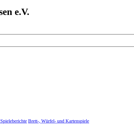
en e.V.
Spieleberichte
Brett-, Würfel- und Kartenspiele