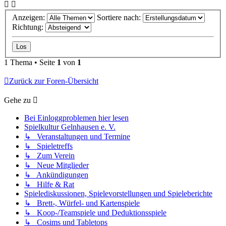
Anzeigen:
Sortiere nach:
Richtung:
1 Thema • Seite
1
von
1
Zurück zur Foren-Übersicht
Gehe zu
Bei Einloggproblemen hier lesen
Spielkultur Gelnhausen e. V.
↳ Veranstaltungen und Termine
↳ Spieletreffs
↳ Zum Verein
↳ Neue Mitglieder
↳ Ankündigungen
↳ Hilfe & Rat
Spielediskussionen, Spielevorstellungen und Spieleberichte
↳ Brett-, Würfel- und Kartenspiele
↳ Koop-/Teamspiele und Deduktionsspiele
↳ Cosims und Tabletops