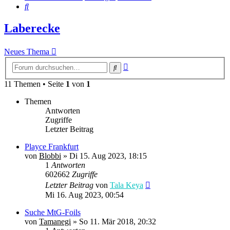
Suche
Laberecke
Neues Thema
Erweiterte
Suche
Suche
11 Themen • Seite
1
von
1
Themen
Antworten
Zugriffe
Letzter Beitrag
Playce Frankfurt
von
Blobbi
» Di 15. Aug 2023, 18:15
1
Antworten
602662
Zugriffe
Letzter Beitrag
von
Tala Keya
Mi 16. Aug 2023, 00:54
Suche MtG-Foils
von
Tamanegi
» So 11. Mär 2018, 20:32