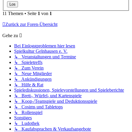
11 Themen • Seite
1
von
1
Zurück zur Foren-Übersicht
Gehe zu
Bei Einloggproblemen hier lesen
Spielkultur Gelnhausen e. V.
↳ Veranstaltungen und Termine
↳ Spieletreffs
↳ Zum Verein
↳ Neue Mitglieder
↳ Ankündigungen
↳ Hilfe & Rat
Spielediskussionen, Spielevorstellungen und Spieleberichte
↳ Brett-, Würfel- und Kartenspiele
↳ Koop-/Teamspiele und Deduktionsspiele
↳ Cosims und Tabletops
↳ Rollenspiel
Sonstiges
↳ Ludothek
↳ Kaufabsprachen & Verkaufsangebote