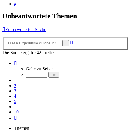
Suche
Unbeantwortete Themen
Zur erweiterten Suche
Erweiterte
Suche
Suche
Die Suche ergab 242 Treffer
Seite
1
Gehe zu Seite:
von
10
1
2
3
4
5
…
10
Nächste
Themen