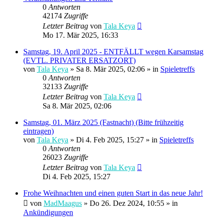
0
Antworten
42174
Zugriffe
Letzter Beitrag
von
Tala Keya
Mo 17. Mär 2025, 16:33
Samstag, 19. April 2025 - ENTFÄLLT wegen Karsamstag
(EVTL. PRIVATER ERSATZORT)
von
Tala Keya
» Sa 8. Mär 2025, 02:06 » in
Spieletreffs
0
Antworten
32133
Zugriffe
Letzter Beitrag
von
Tala Keya
Sa 8. Mär 2025, 02:06
Samstag, 01. März 2025 (Fastnacht) (Bitte frühzeitig
eintragen)
von
Tala Keya
» Di 4. Feb 2025, 15:27 » in
Spieletreffs
0
Antworten
26023
Zugriffe
Letzter Beitrag
von
Tala Keya
Di 4. Feb 2025, 15:27
Frohe Weihnachten und einen guten Start in das neue Jahr!
von
MadMaagus
» Do 26. Dez 2024, 10:55 » in
Ankündigungen