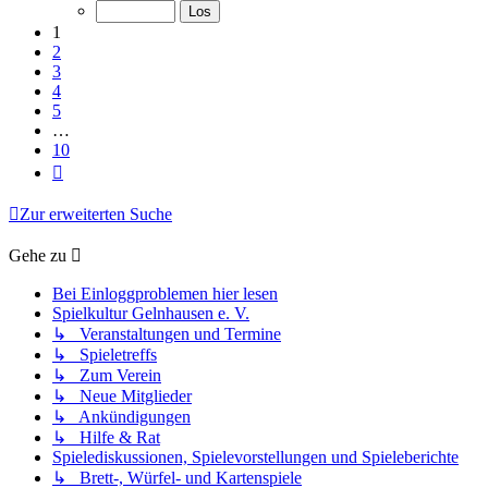
von
10
1
2
3
4
5
…
10
Nächste
Zur erweiterten Suche
Gehe zu
Bei Einloggproblemen hier lesen
Spielkultur Gelnhausen e. V.
↳ Veranstaltungen und Termine
↳ Spieletreffs
↳ Zum Verein
↳ Neue Mitglieder
↳ Ankündigungen
↳ Hilfe & Rat
Spielediskussionen, Spielevorstellungen und Spieleberichte
↳ Brett-, Würfel- und Kartenspiele