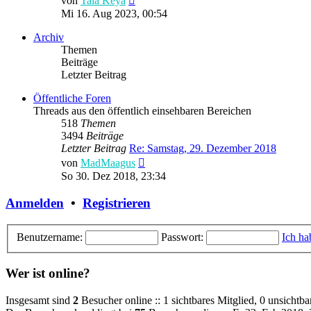
von
Tala Keya
Beitrag
Mi 16. Aug 2023, 00:54
Archiv
Themen
Beiträge
Letzter Beitrag
Öffentliche Foren
Threads aus den öffentlich einsehbaren Bereichen
518
Themen
3494
Beiträge
Letzter Beitrag
Re: Samstag, 29. Dezember 2018
Neuester
von
MadMaagus
Beitrag
So 30. Dez 2018, 23:34
Anmelden
•
Registrieren
Benutzername:
Passwort:
Ich ha
Wer ist online?
Insgesamt sind
2
Besucher online :: 1 sichtbares Mitglied, 0 unsichtb