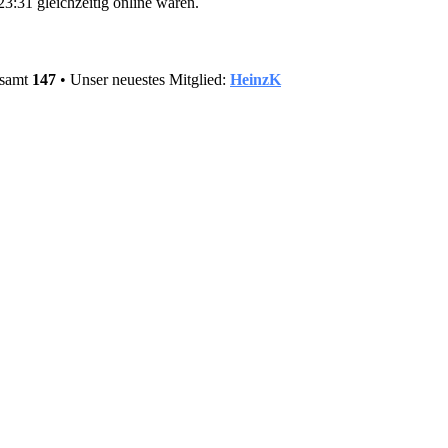
3:31 gleichzeitig online waren.
esamt
147
• Unser neuestes Mitglied:
HeinzK