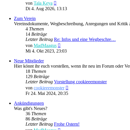
Neuester
von
Tala Keya
Beitrag
Di 4. Aug 2026, 13:13
Zum Verein
Vereinsdokumente, Wegbeschreibung, Anregungen und Kritik
4
Themen
14
Beiträge
Letzter Beitrag
Re: Infos und eine Wegbeschre…
Neuester
von
MadMaagus
Beitrag
Mi 4. Okt 2023, 23:03
Neue Mitglieder
Hier könnt ihr euch vorstellen, wenn ihr neu im Forum oder Ver
18
Themen
129
Beiträge
Letzter Beitrag
Vorstellung cookieeemonster
Neuester
von
cookieeemonster
Beitrag
Fr 24. Mai 2024, 20:35
Ankündigungen
Was gibt's Neues?
36
Themen
86
Beiträge
Letzter Beitrag
Frohe Ostern!
Neuester