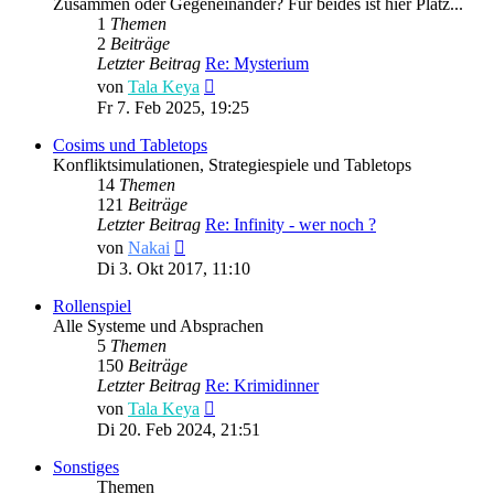
Zusammen oder Gegeneinander? Für beides ist hier Platz...
1
Themen
2
Beiträge
Letzter Beitrag
Re: Mysterium
Neuester
von
Tala Keya
Beitrag
Fr 7. Feb 2025, 19:25
Cosims und Tabletops
Konfliktsimulationen, Strategiespiele und Tabletops
14
Themen
121
Beiträge
Letzter Beitrag
Re: Infinity - wer noch ?
Neuester
von
Nakai
Beitrag
Di 3. Okt 2017, 11:10
Rollenspiel
Alle Systeme und Absprachen
5
Themen
150
Beiträge
Letzter Beitrag
Re: Krimidinner
Neuester
von
Tala Keya
Beitrag
Di 20. Feb 2024, 21:51
Sonstiges
Themen