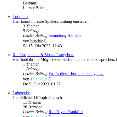
Beiträge
Letzter Beitrag
Ludothek
Hier könnt ihr eure Spielesammlung einstellen
3
Themen
5
Beiträge
Letzter Beitrag
Sammlung Henchie
Neuester
von
henchie
Beitrag
So 15. Okt 2023, 12:43
Kaufabsprachen & Verkaufsangebote
Hier habt ihr die Möglichkeit, euch mit anderen abzusprechen,
1
Themen
1
Beiträge
Letzter Beitrag
Wofür dieser Forenbereich ged…
Neuester
von
Tala Keya
Beitrag
Do 5. Okt 2023, 01:57
Laberecke
Gemütlicher Offtopic-Plausch
11
Themen
28
Beiträge
Letzter Beitrag
Re: Playce Frankfurt
Neuester