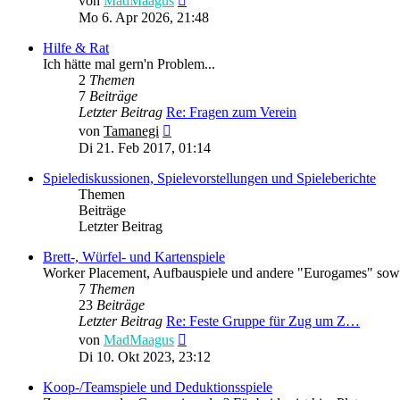
von
MadMaagus
Beitrag
Mo 6. Apr 2026, 21:48
Hilfe & Rat
Ich hätte mal gern'n Problem...
2
Themen
7
Beiträge
Letzter Beitrag
Re: Fragen zum Verein
Neuester
von
Tamanegi
Beitrag
Di 21. Feb 2017, 01:14
Spielediskussionen, Spielevorstellungen und Spieleberichte
Themen
Beiträge
Letzter Beitrag
Brett-, Würfel- und Kartenspiele
Worker Placement, Aufbauspiele und andere "Eurogames" sowie
7
Themen
23
Beiträge
Letzter Beitrag
Re: Feste Gruppe für Zug um Z…
Neuester
von
MadMaagus
Beitrag
Di 10. Okt 2023, 23:12
Koop-/Teamspiele und Deduktionsspiele