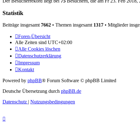
Der Besucherrekord liegt bei
75
Besuchern, die am Fr 23. Feb 2018, 2
Statistik
Beiträge insgesamt
7662
• Themen insgesamt
1317
• Mitglieder insg
Foren-Übersicht
Alle Zeiten sind
UTC+02:00
Alle Cookies löschen
Datenschutzerklärung
Impressum
Kontakt
Powered by
phpBB
® Forum Software © phpBB Limited
Deutsche Übersetzung durch
phpBB.de
Datenschutz
|
Nutzungsbedingungen